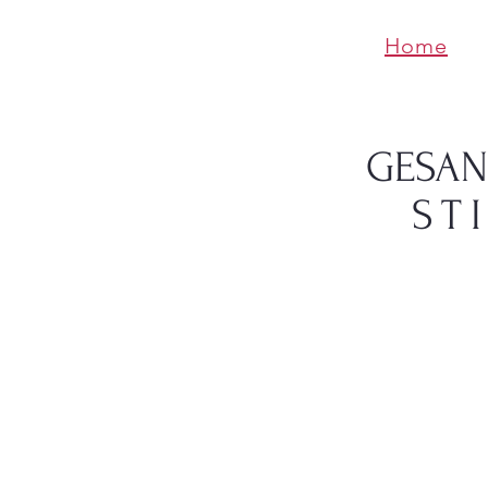
Home
​GESA
ST