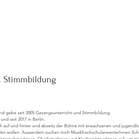
& Stimmbildung
und gebe seit 2005 Gesangsunterricht und Stimmbildung.
und seit 2017 in Berlin.
h auf und hinter und abseits der Bühne mit erwachsenen und jugendli
den wollen. Ausserdem suchen mich MusikhochschulanwerterInnen Scha
nternehmerInnen, ChorleiterInnen und KindergärtnerInnen auf, um mit