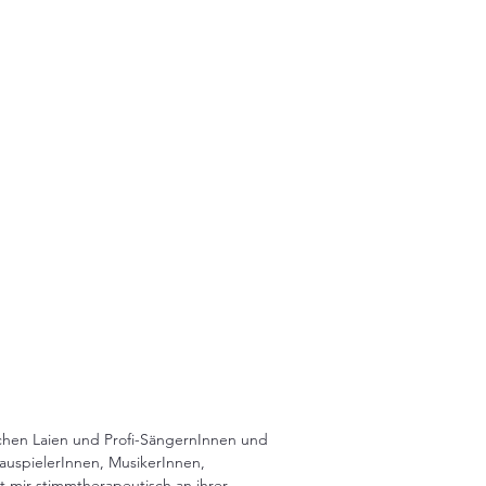
chen Laien und Profi-SängernInnen und
uspielerInnen, MusikerInnen,
 mir stimmtherapeutisch an ihrer