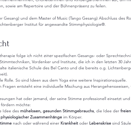
n, sowie am Repertoire und der Bühnenpräsenz zu feilen.
er Gesang) und dem Master of Music (Tango Gesang) Abschluss des Ro
chtenberger Institut für angewandte Stimmphysiologie®.
cht
herapie folge ich nicht
einer
spezifischen Gesangs- oder Sprechtechni
Stimmtechniken, Vordenker und Institute, die ich in den letzten 30 Ja
 alte italienische Schule des Bel Canto und die bereits o.g. Lichtenb
eit).
ale Rolle. So sind Ideen aus dem Yoga eine weitere Inspirationsquelle.
hen Fragen entsteht eine individuelle Mischung aus Herangehensweisen
gesungen hat oder jemand, der seine Stimme professionell einsetzt und z
r fördern möchte:
ie Idee des
mühelosen, gesunden Stimmgebrauchs
, die Idee der
freie
 physiologischer Zusammenhänge
im Körper.
Stimme
nach oder während einer
Krankheit
oder
Lebenskrise
sind Säule